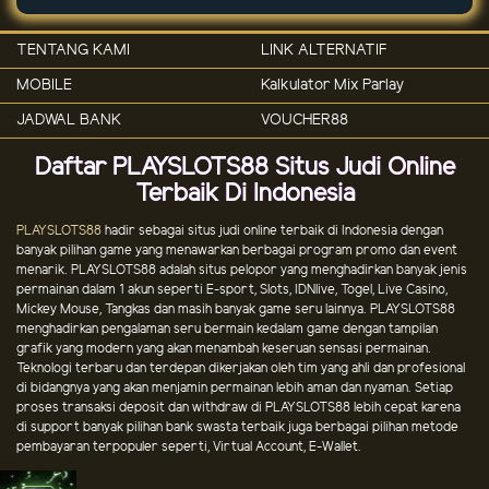
TENTANG KAMI
LINK ALTERNATIF
MOBILE
Kalkulator Mix Parlay
JADWAL BANK
VOUCHER88
Daftar PLAYSLOTS88 Situs Judi Online
Terbaik Di Indonesia
PLAYSLOTS88
hadir sebagai situs judi online terbaik di Indonesia dengan
banyak pilihan game yang menawarkan berbagai program promo dan event
menarik. PLAYSLOTS88 adalah situs pelopor yang menghadirkan banyak jenis
permainan dalam 1 akun seperti E-sport, Slots, IDNlive, Togel, Live Casino,
Mickey Mouse, Tangkas dan masih banyak game seru lainnya. PLAYSLOTS88
menghadirkan pengalaman seru bermain kedalam game dengan tampilan
grafik yang modern yang akan menambah keseruan sensasi permainan.
Teknologi terbaru dan terdepan dikerjakan oleh tim yang ahli dan profesional
di bidangnya yang akan menjamin permainan lebih aman dan nyaman. Setiap
proses transaksi deposit dan withdraw di PLAYSLOTS88 lebih cepat karena
di support banyak pilihan bank swasta terbaik juga berbagai pilihan metode
pembayaran terpopuler seperti, Virtual Account, E-Wallet.